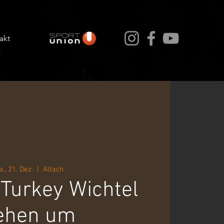
akt
a., 21. Dez.
  |  
Altach
 Turkey Wichtel
ehen um