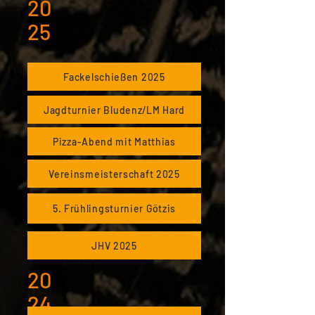
20
25
Fackelschießen 2025
Jagdturnier Bludenz/LM Hard
Pizza-Abend mit Matthias
Vereinsmeisterschaft 2025
5. Frühlingsturnier Götzis
JHV 2025
20
24