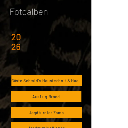
Fotoalben
20
26
Gäste Schmid´s Haustechnit & Haag VKW
Ausflug Brand
Jagdturnier Zams