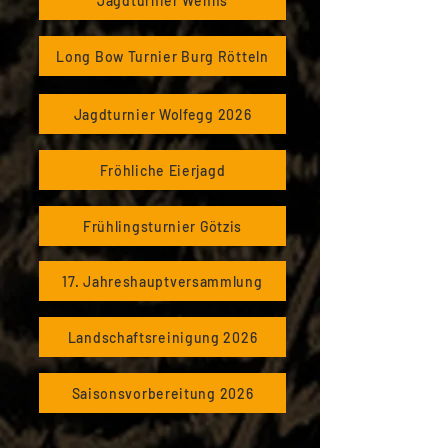
Jagdturnier Wenns
Long Bow Turnier Burg Rötteln
Jagdturnier Wolfegg 2026
Fröhliche Eierjagd
Frühlingsturnier Götzis
17. Jahreshauptversammlung
Landschaftsreinigung 2026
Saisonsvorbereitung 2026