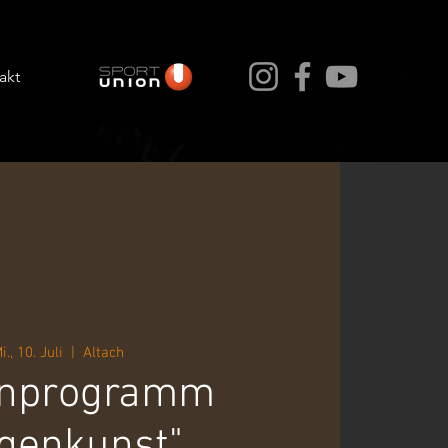
akt
i., 10. Juli
  |  
Altach
enprogramm
genkunst"