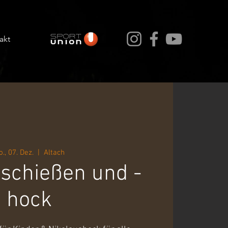
akt
o., 07. Dez.
  |  
Altach
schießen und -
hock