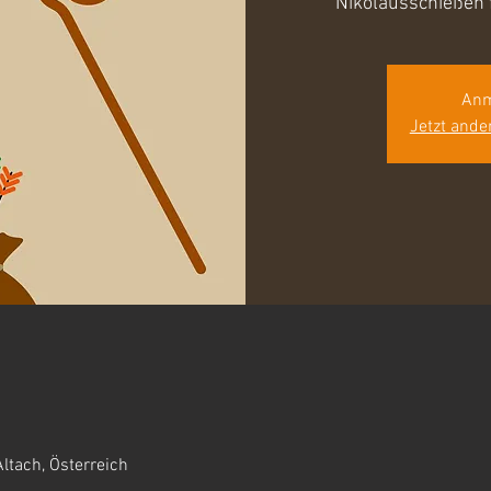
Nikolausschießen f
Anm
Jetzt ande
ltach, Österreich