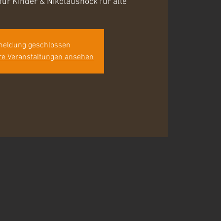
ür Kinder & Nikolaushock für alle
eldung geschlossen
re Veranstaltungen ansehen