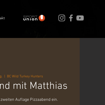
akt
g.
  |  
BC Wild Turkey Hunters
nd mit Matthias
 zweiten Auflage Pizzaabend ein.