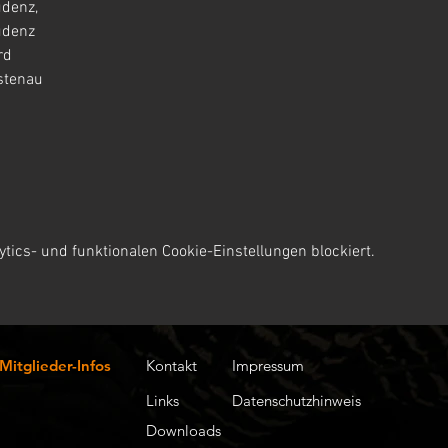
udenz,
udenz
rd
stenau
ics- und funktionalen Cookie-Einstellungen blockiert.
Mitglieder-Infos
Kontakt
Impressum
Links
Datenschutzhinweis
Downloads